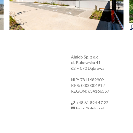
Alglob Sp. z o.o.
ul. Bukowska 41
62 – 070 Dąbrowa
NIP: 7811689909
KRS: 0000004912
REGON: 634166557
+48 61 894 47 22
biuro@alglob.pl
wój partner w biznesie – Projektowanie stron www – Responsywne sklepy internetowe – usługi IT