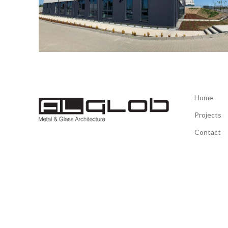
Home
Projects
Contact
Greenview.org.pl – T